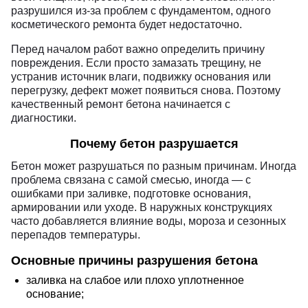
разрушился из-за проблем с фундаментом, одного
Примеры расчетов для популярных
косметического ремонта будет недостаточно.
фундаментов
Перед началом работ важно определить причину
Пример 1. Ленточный фундамент 6х6
повреждения. Если просто замазать трещину, не
Пример 2. Ленточный фундамент 10х10
устранив источник влаги, подвижку основания или
перегрузку, дефект может появиться снова. Поэтому
Пример 3. Плитный фундамент 100 м²
качественный ремонт бетона начинается с
Пример 4. Плита 10х10 толщиной 300 мм
диагностики.
Какая марка бетона нужна для фундамента
Почему бетон разрушается
Почему лучше заказывать бетон с завода
Бетон может разрушаться по разным причинам. Иногда
Как правильно заказать бетон на
проблема связана с самой смесью, иногда — с
фундамент
ошибками при заливке, подготовке основания,
армировании или уходе. В наружных конструкциях
Частые ошибки при расчете бетона
часто добавляется влияние воды, мороза и сезонных
Как быстро проверить расчет перед заказом
перепадов температуры.
Итог: как рассчитать сколько нужно бетона
Основные причины разрушения бетона
на фундамент
заливка на слабое или плохо уплотненное
основание;