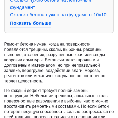
фундамент
Сколько бетона нужно на фундамент 10х10
Сколько нужно кубов бетона на фундамент
Показать больше
6х6
Сколько нужно бетона на фундамент 100
квадратов
Ремонт бетона нужен, когда на поверхности
появляются трещины, сколы, выбоины, раковины,
Сколько нужно бетона на заливку
пыление, отслоения, разрушенные края или следы
фундамента
коррозии арматуры. Бетон считается прочным и
долговечным материалом, но при неправильной
Как рассчитать сколько нужно бетона на
заливке, перегрузке, воздействии влаги, мороза,
фундамент плитного типа
реагентов или механических ударов он постепенно
Как рассчитать бетон для свайно-
теряет целостность.
ростверкового фундамента
Не каждый дефект требует полной замены
Сколько бетона нужно на фундамент:
конструкции. Небольшие трещины, локальные сколы,
поверхностные разрушения и выбоины часто можно
калькулятор или ручной расчет
восстановить ремонтными составами. Но если бетон
Как узнать сколько нужно бетона на
потерял несущую способность, сильно растрескался по
всей толщине, просел, отслоился от основания или
фундамент дома