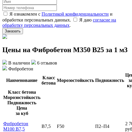
Я ознакомлен с
Политикой конфиденциальности
и
обработки персональных данных.
Я даю
согласие на
обработку персональных данных
.
Заказать
Цены на Фибробетон М350 В25 за 1 м3
В наличии
6 отзывов
Фибробетон
Це
Класс
Наименование
Морозостойкость
Подвижность
з
бетона
ку
Класс бетона
Морозостойкость
Подвижность
Цена
за куб
Фибробетон
2 7
B7,5
F50
П2–П4
М100 В7,5
руб