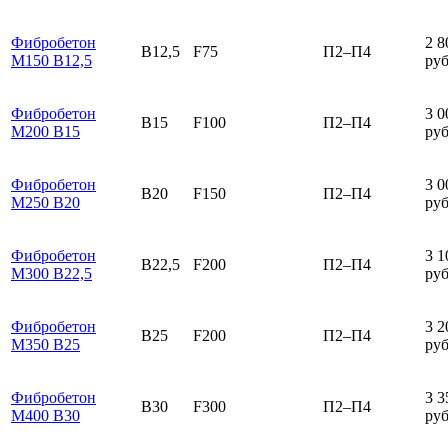
Фибробетон
2 8
B12,5
F75
П2–П4
М150 В12,5
руб
Фибробетон
3 0
B15
F100
П2–П4
М200 В15
руб
Фибробетон
3 0
B20
F150
П2–П4
М250 В20
руб
Фибробетон
3 1
B22,5
F200
П2–П4
М300 В22,5
руб
Фибробетон
3 2
B25
F200
П2–П4
М350 В25
руб
Фибробетон
3 3
B30
F300
П2–П4
М400 В30
руб