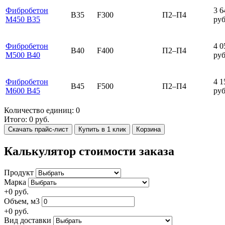
Фибробетон
3 6
B35
F300
П2–П4
М450 В35
руб
Фибробетон
4 0
B40
F400
П2–П4
М500 В40
руб
Фибробетон
4 1
B45
F500
П2–П4
М600 В45
руб
Количество единиц:
0
Итого:
0
руб.
Скачать прайс-лист
Купить в 1 клик
Корзина
Калькулятор стоимости заказа
Продукт
Марка
+
0
руб.
Объем, м3
+
0
руб.
Вид доставки