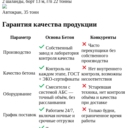
2 шаланды, борт 13 м, г/п 22 тонны
Автокран, 35 тонн
Гарантия качества продукции
Параметр
Основа Бетон
Конкуренты
Часто
Собственный
перекупщики без
Производство
завод и лаборатория
собственного
контроля качества
производства
Контроль на
Нет внутреннего
Качество бетона
каждом этапе, ГОСТ
контроля, возможны
+ ЭКО-сертификаты
несоответствия
Смесители с
Устаревшая
системой АБС —
техника, нет контроля
Оборудование
точный объём, без
объёма и качества
расслаивания
при доставке
Работаем 24/7,
Только будни,
График поставок
включая ночные и
ограниченное время
срочные отгрузки
работы