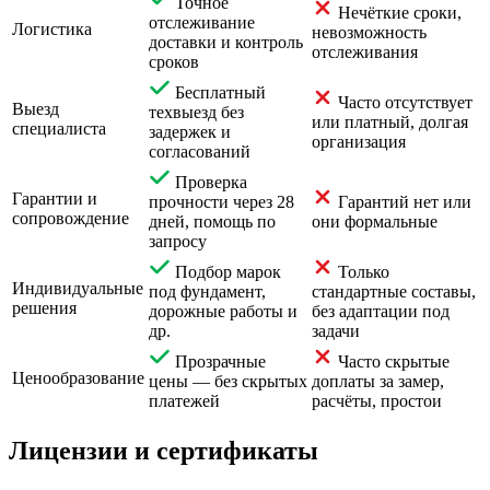
Точное
Нечёткие сроки,
отслеживание
Логистика
невозможность
доставки и контроль
отслеживания
сроков
Бесплатный
Часто отсутствует
Выезд
техвыезд без
или платный, долгая
специалиста
задержек и
организация
согласований
Проверка
Гарантии и
прочности через 28
Гарантий нет или
сопровождение
дней, помощь по
они формальные
запросу
Подбор марок
Только
Индивидуальные
под фундамент,
стандартные составы,
решения
дорожные работы и
без адаптации под
др.
задачи
Прозрачные
Часто скрытые
Ценообразование
цены — без скрытых
доплаты за замер,
платежей
расчёты, простои
Лицензии и сертификаты