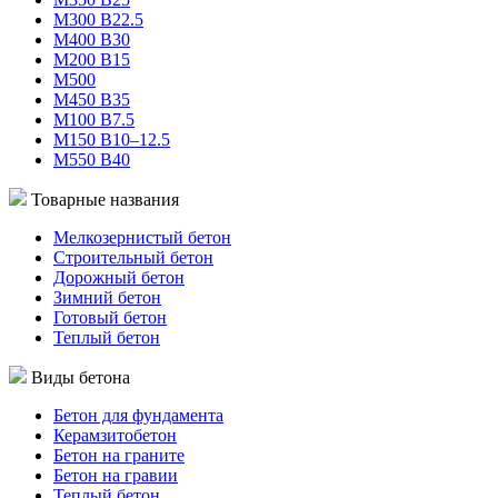
М300 В22.5
М400 В30
М200 В15
М500
М450 В35
М100 В7.5
М150 В10–12.5
М550 В40
Товарные названия
Мелкозернистый бетон
Строительный бетон
Дорожный бетон
Зимний бетон
Готовый бетон
Теплый бетон
Виды бетона
Бетон для фундамента
Керамзитобетон
Бетон на граните
Бетон на гравии
Теплый бетон